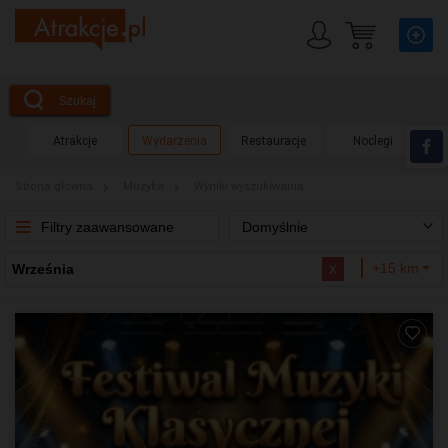
Szukaj
Atrakcje
Wydarzenia
Restauracje
Noclegi
Strona główna
Muzyka
Wyniki wyszukiwania
Filtry zaawansowane
Domyślnie
x
+15 km
Września