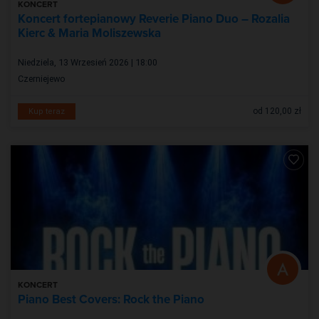
KONCERT
Koncert fortepianowy Reverie Piano Duo – Rozalia
Kierc & Maria Moliszewska
Niedziela, 13 Wrzesień 2026 | 18:00
Czerniejewo
od 120,00 zł
Kup teraz
KONCERT
Piano Best Covers: Rock the Piano