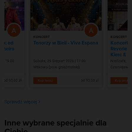
KONCERT
KONCERT
ku: od
Tenorzy w Bieli - Viva Espana
Koncert 
Janeiro
Reverie P
Kierc & M
6 | 19:00
Sobota, 29 Sierpień 2026 | 17:00
Niedziela, 13
Witkowo (pow. gnieźnieński)
Czerniejewo
od 90,00 zł
od 90,00 zł
Kup teraz
Kup teraz
Sprawdź więcej
Inne wybrane specjalnie dla
Ciebie