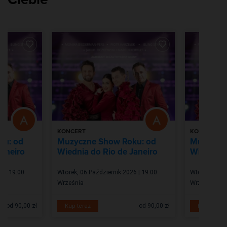
KONCERT
KONCERT
ku: od
Muzyczne Show Roku: od
Muzyczne
Janeiro
Wiednia do Rio de Janeiro
Wiednia d
6 | 19:00
Wtorek, 06 Październik 2026 | 19:00
Wtorek, 06 P
Września
Września
od 90,00 zł
od 90,00 zł
Kup teraz
Kup teraz