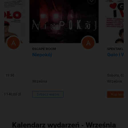
ESCAPE ROOM
SPEKTAKL
Niepokój
Goło i W
6 | 19:30
Sobota, 03 P
Września
Września
od 140,00 zł
Zobacz więcej
Kup teraz
Kalendarz wydarzeń - Września