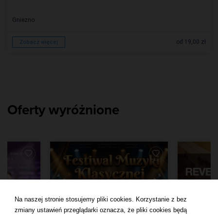
Gniezno
od 19,00 zł
Zobacz więcej
Oferty wyróżnione
Na naszej stronie stosujemy pliki cookies. Korzystanie z bez
zmiany ustawień przeglądarki oznacza, że pliki cookies będą