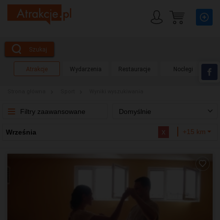
Szukaj
Atrakcje
Wydarzenia
Restauracje
Noclegi
Strona główna
Sport
Wyniki wyszukiwania
Filtry zaawansowane
Domyślnie
x
+15 km
Września