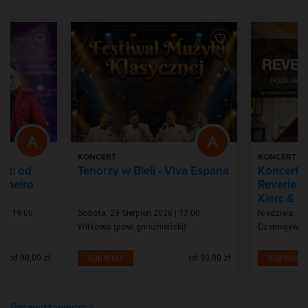
KONCERT
KONCERT
ku: od
Tenorzy w Bieli - Viva Espana
Koncert 
Janeiro
Reverie P
Kierc & M
6 | 19:00
Sobota, 29 Sierpień 2026 | 17:00
Niedziela, 13
Witkowo (pow. gnieźnieński)
Czerniejewo
od 90,00 zł
od 90,00 zł
Kup teraz
Kup teraz
Sprawdź więcej