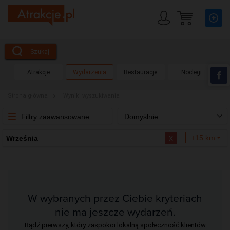
Szukaj
Atrakcje
Wydarzenia
Restauracje
Noclegi
Strona główna
Wyniki wyszukiwania
Filtry zaawansowane
Domyślnie
x
+15 km
Września
W wybranych przez Ciebie kryteriach
nie ma jeszcze wydarzeń.
Bądź pierwszy, który zaspokoi lokalną społeczność klientów